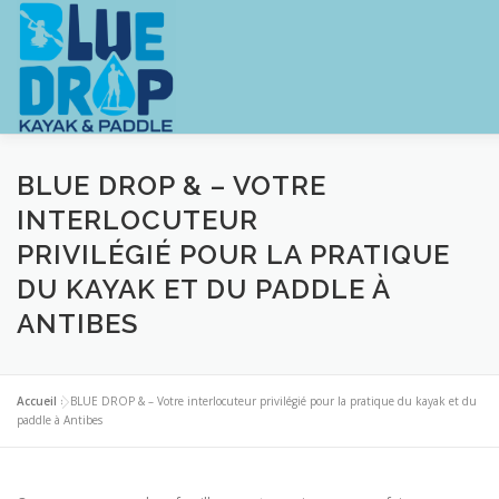
Aller
au
contenu
ACCUEIL
LOCATION
TOURS GUID
BLUE DROP & – VOTRE
INTERLOCUTEUR
PRIVILÉGIÉ POUR LA PRATIQUE
STAGE JEUNE
CONTACTS
DU KAYAK ET DU PADDLE À
ANTIBES
Accueil
»
BLUE DROP & – Votre interlocuteur privilégié pour la pratique du kayak et du
paddle à Antibes